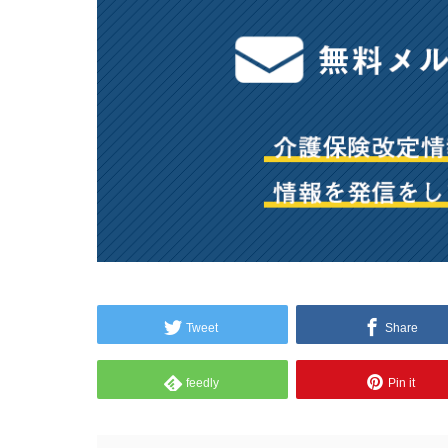
Tweet
Share
feedly
Pin it