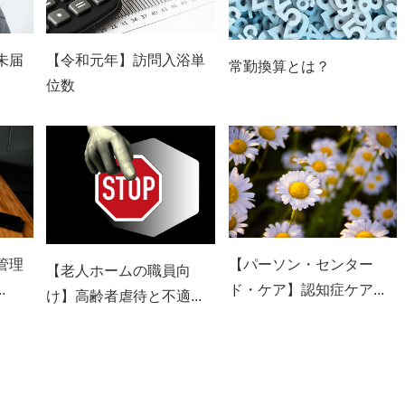
【令和元年】訪問入浴単
未届
常勤換算とは？
位数
【パーソン・センター
管理
【老人ホームの職員向
ド・ケア】認知症ケア...
.
け】高齢者虐待と不適...