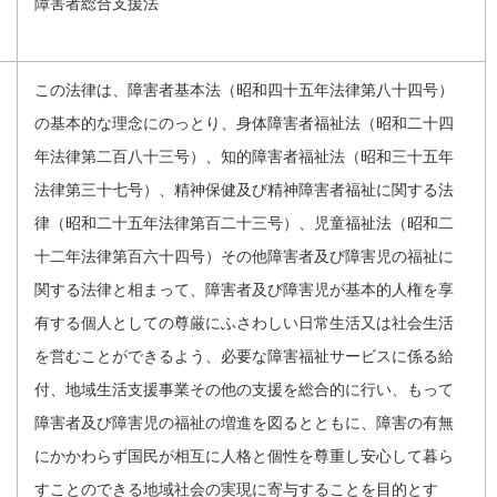
障害者総合支援法
この法律は、障害者基本法（昭和四十五年法律第八十四号）
の基本的な理念にのっとり、身体障害者福祉法（昭和二十四
年法律第二百八十三号）、知的障害者福祉法（昭和三十五年
法律第三十七号）、精神保健及び精神障害者福祉に関する法
律（昭和二十五年法律第百二十三号）、児童福祉法（昭和二
十二年法律第百六十四号）その他障害者及び障害児の福祉に
関する法律と相まって、障害者及び障害児が基本的人権を享
有する個人としての尊厳にふさわしい日常生活又は社会生活
を営むことができるよう、必要な障害福祉サービスに係る給
付、地域生活支援事業その他の支援を総合的に行い、もって
障害者及び障害児の福祉の増進を図るとともに、障害の有無
にかかわらず国民が相互に人格と個性を尊重し安心して暮ら
すことのできる地域社会の実現に寄与することを目的とす