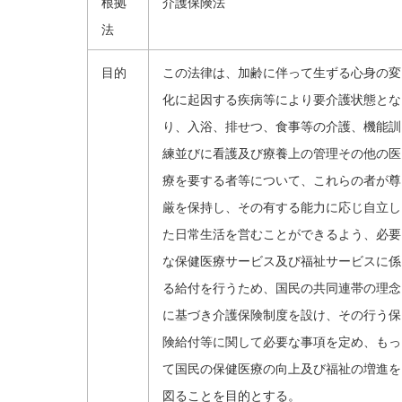
根拠
介護保険法
法
目的
この法律は、加齢に伴って生ずる心身の変
化に起因する疾病等により要介護状態とな
り、入浴、排せつ、食事等の介護、機能訓
練並びに看護及び療養上の管理その他の医
療を要する者等について、これらの者が尊
厳を保持し、その有する能力に応じ自立し
た日常生活を営むことができるよう、必要
な保健医療サービス及び福祉サービスに係
る給付を行うため、国民の共同連帯の理念
に基づき介護保険制度を設け、その行う保
険給付等に関して必要な事項を定め、もっ
て国民の保健医療の向上及び福祉の増進を
図ることを目的とする。