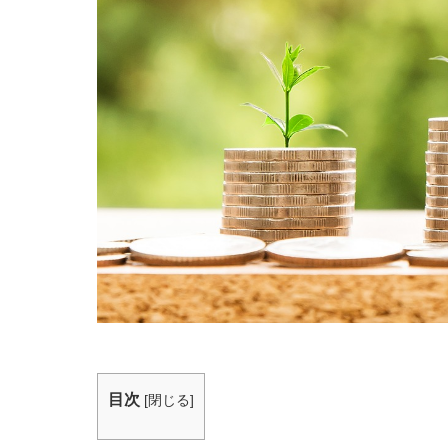
目次
[
閉じる
]