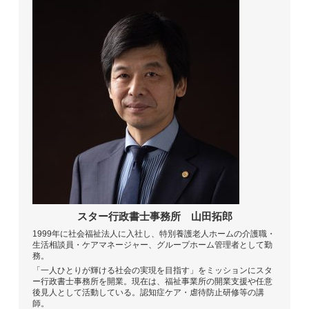
スター行政書士事務所
山田拓郎
1999年に社会福祉法人に入社し、特別養護老人ホームの介護職・
生活相談員・ケアマネージャー、グループホーム管理者として勤
務。
「一人ひとりが輝ける社会の実現を目指す」をミッションにスタ
ー行政書士事務所を開業。現在は、福祉事業所の開業支援や任意
後見人として活動している。認知症ケア・虐待防止研修等の講
師。