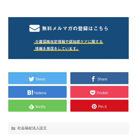
Tweet
Share
Hatena
Pocket
feedly
Pin it
社会福祉法人設立