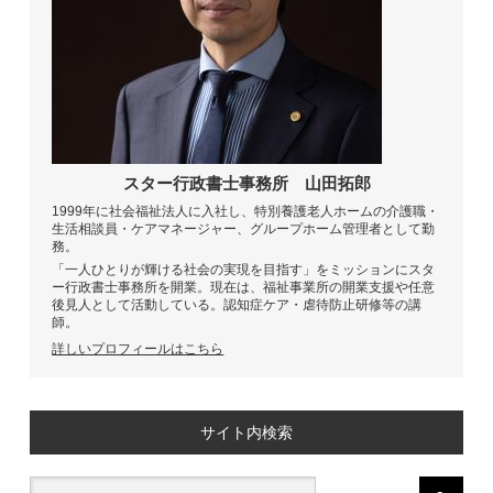
スター行政書士事務所
山田拓郎
1999年に社会福祉法人に入社し、特別養護老人ホームの介護職・
生活相談員・ケアマネージャー、グループホーム管理者として勤
務。
「一人ひとりが輝ける社会の実現を目指す」をミッションにスタ
ー行政書士事務所を開業。現在は、福祉事業所の開業支援や任意
後見人として活動している。認知症ケア・虐待防止研修等の講
師。
詳しいプロフィールはこちら
サイト内検索