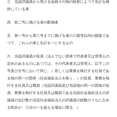
三 当該評議員から受ける金銭その他の財産によつて生計を維
持している者
四 前二号に掲げる者の配偶者
五 第一号から第三号までに掲げる者の三親等以内の親族であ
つて、これらの者と生計を一にするもの
六 当該評議員が役員（法人でない団体で代表者又は管理人の
定めのあるものにあつては、その代表者又は管理人。以下この
号及び次号において同じ。）若しくは業務を執行する社員であ
る他の同一の団体（社会福祉法人を除く。）の役員、業務を執
行する社員又は職員（当該評議員及び当該他の同一の団体の役
員、業務を執行する社員又は職員である当該社会福祉法人の評
議員の合計数の当該社会福祉法人の評議員の総数のうちに占め
る割合が、三分の一を超える場合に限る。）