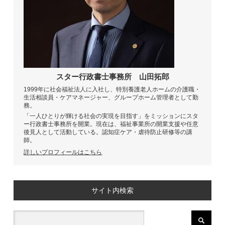
スター行政書士事務所
山田拓郎
1999年に社会福祉法人に入社し、特別養護老人ホームの介護職・
生活相談員・ケアマネージャー、グループホーム管理者として勤
務。
「一人ひとりが輝ける社会の実現を目指す」をミッションにスタ
ー行政書士事務所を開業。現在は、福祉事業所の開業支援や任意
後見人として活動している。認知症ケア・虐待防止研修等の講
師。
詳しいプロフィールはこちら
サイト内検索